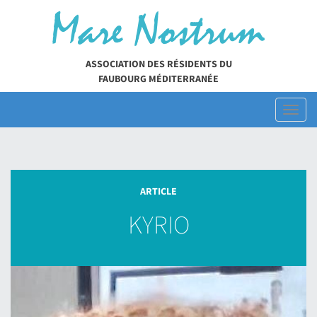
Skip
to
content
ASSOCIATION DES RÉSIDENTS DU
FAUBOURG MÉDITERRANÉE
Toggl
naviga
ARTICLE
KYRIO