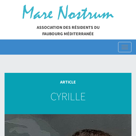
Skip
to
content
ASSOCIATION DES RÉSIDENTS DU
FAUBOURG MÉDITERRANÉE
Toggl
naviga
ARTICLE
CYRILLE