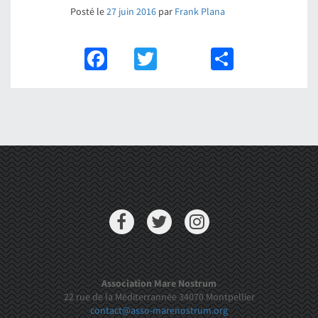
Posté le
27 juin 2016
par
Frank Plana
Facebook
Twitter
Partager
Association Mare Nostrum
22 rue de la Méditerrannée 34070 Montpellier
contact@asso-marenostrum.org