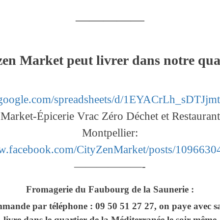
—————
zen Market peut livrer dans notre quar
cs.google.com/spreadsheets/d/1EYACrLh_sDT
Market-Épicerie Vrac Zéro Déchet et Restaurant
Montpellier:
ww.facebook.com/CityZenMarket/posts/109663
——————-
Fromagerie du Faubourg de la Saunerie :
mande par téléphone : 09 50 51 27 27, on paye avec sa
livre dans le quartier de la Méditerranée le soir même