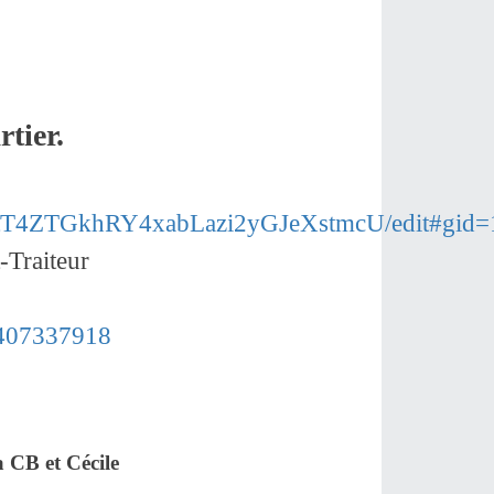
tier.
JjmtT4ZTGkhRY4xabLazi2yGJeXstmcU/edit#gid
-Traiteur
0407337918
 CB et Cécile