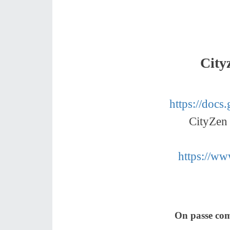
City
https://do
CityZen 
https://w
On passe com