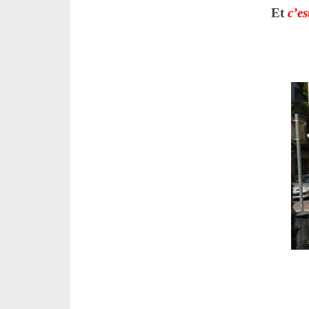
Et
c’es