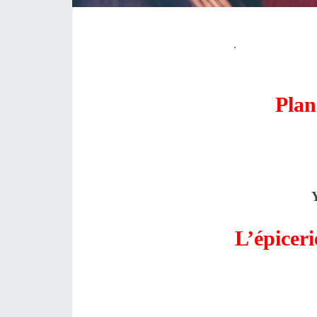
.
Plan
Y
L’épiceri