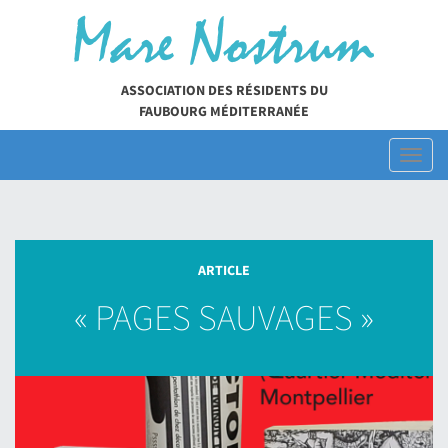
Skip
to
content
ASSOCIATION DES RÉSIDENTS DU
FAUBOURG MÉDITERRANÉE
Toggl
naviga
ARTICLE
« PAGES SAUVAGES »