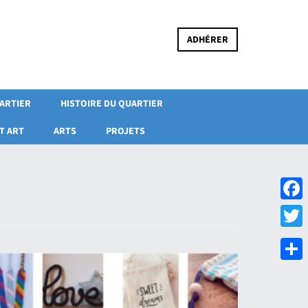
ADHÉRER
UARTIER
HISTOIRE DU QUARTIER
T ART
ARTS
PROJETS
Faceb
Twitte
Partag